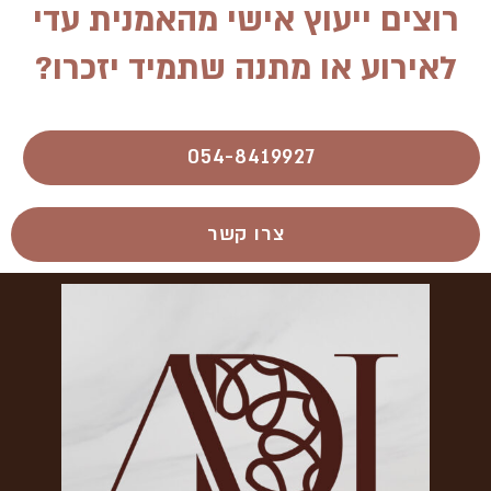
רוצים ייעוץ אישי מהאמנית עדי
לאירוע או מתנה שתמיד יזכרו?
054-8419927​
צרו קשר