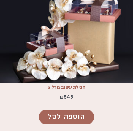
חבילת עיצוב גודל S
₪
545
הוספה לסל