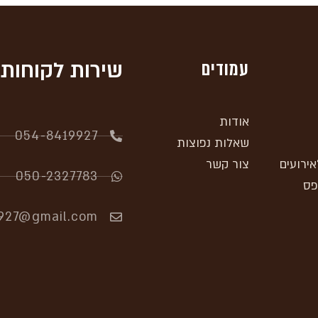
עמודים
שירות לקוחות
אודות
054-8419927​
שאלות נפוצות
אירועים
צור קשר
050-2327783
פס
927@gmail.com